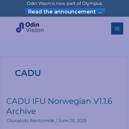
Skip
Odin Vision is now part of Olympus.
to
Read the announcement →
content
CADU
CADU
CADU IFU Norwegian V1.1.6
IFU
Archive
Norwegian
V1.1.6
Oluwatobi Akintomide
/
June 20, 2025
Archive