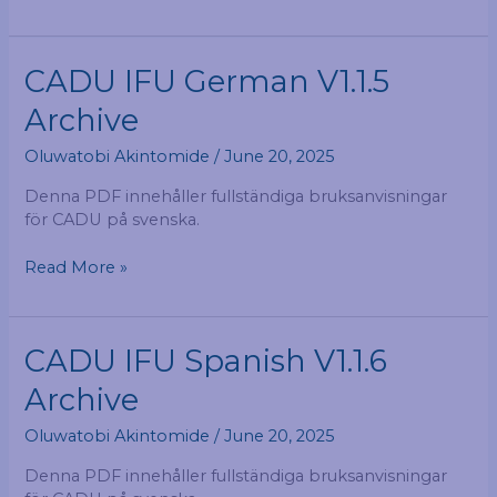
CADU
CADU IFU German V1.1.5
IFU
Archive
German
V1.1.5
Oluwatobi Akintomide
/
June 20, 2025
Archive
Denna PDF innehåller fullständiga bruksanvisningar
för CADU på svenska.
Read More »
CADU
CADU IFU Spanish V1.1.6
IFU
Archive
Spanish
V1.1.6
Oluwatobi Akintomide
/
June 20, 2025
Archive
Denna PDF innehåller fullständiga bruksanvisningar