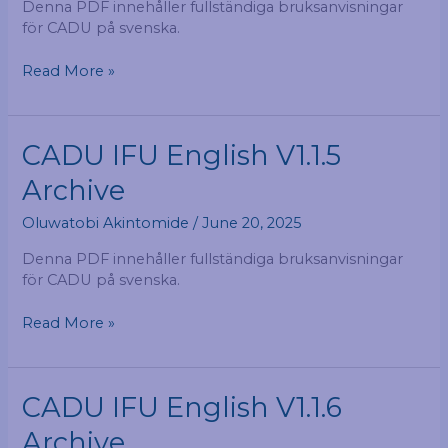
Denna PDF innehåller fullständiga bruksanvisningar
för CADU på svenska.
Read More »
CADU
CADU IFU English V1.1.5
IFU
Archive
English
V1.1.5
Oluwatobi Akintomide
/
June 20, 2025
Archive
Denna PDF innehåller fullständiga bruksanvisningar
för CADU på svenska.
Read More »
CADU
CADU IFU English V1.1.6
IFU
Archive
English