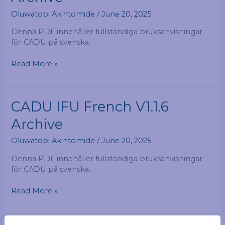
V1.1.6
Oluwatobi Akintomide
/
June 20, 2025
Archive
Denna PDF innehåller fullständiga bruksanvisningar
för CADU på svenska.
Read More »
CADU
CADU IFU French V1.1.6
IFU
Archive
French
V1.1.6
Oluwatobi Akintomide
/
June 20, 2025
Archive
Denna PDF innehåller fullständiga bruksanvisningar
för CADU på svenska.
Read More »